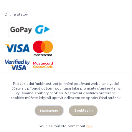
Online platby
Pro základní funkčnost, zpříjemnění používání webu, analytické
účely a v případě udělení souhlasu také pro účely cílení reklamy
využíváme soubory cookies. Nastavení vlastních preferencí
cookies můžete kdykoli upravit odkazem ve spodní části stránek.
Facebook
Instagram
Souhlasím
Nastavení
Souhlas můžete odmítnout
zde
.
Vytvořeno na
Eshop-rychle.cz