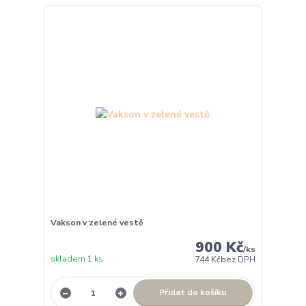
Vakson v zelené vestě
900 Kč
/
ks
skladem 1 ks
744 Kč
bez DPH
Přidat do košíku