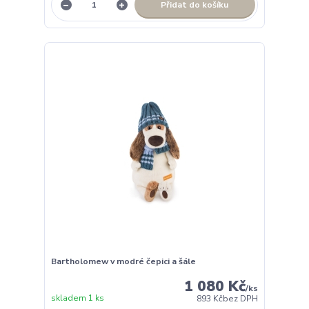
Přidat do košíku
Bartholomew v modré čepici a šále
1 080 Kč
/
ks
skladem 1 ks
893 Kč
bez DPH