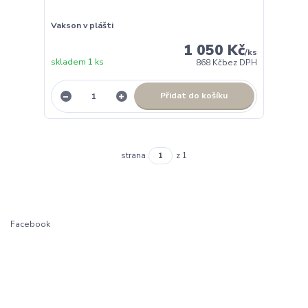
Vakson v plášti
1 050 Kč
/
ks
skladem 1 ks
868 Kč
bez DPH
Přidat do košíku
strana
z 1
Facebook