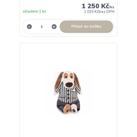
1 250 Kč
/
ks
skladem 1 ks
1 033 Kč
bez DPH
Přidat do košíku