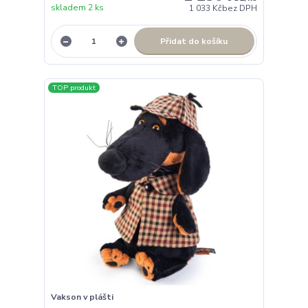
skladem 2 ks
1 033 Kč
bez DPH
Přidat do košíku
TOP produkt
Vakson v plášti