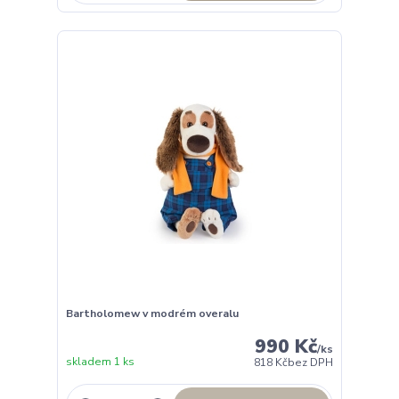
Bartholomew v modrém overalu
990 Kč
/
ks
skladem 1 ks
818 Kč
bez DPH