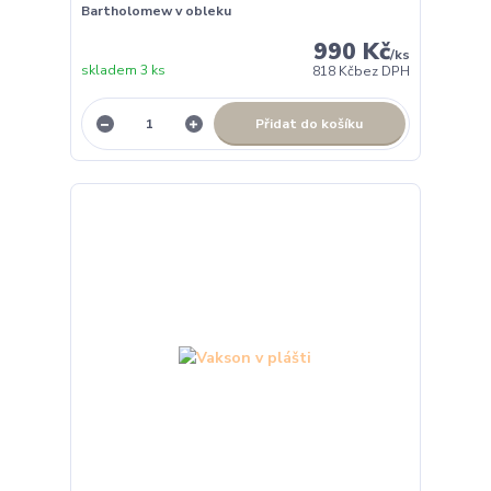
Bartholomew v obleku
990 Kč
/
ks
skladem 3 ks
818 Kč
bez DPH
Přidat do košíku