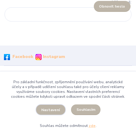
Váš e-mail:
Obnovit heslo
Facebook
Instagram
Vytvořeno na
Eshop-rychle.cz
Pro základní funkčnost, zpříjemnění používání webu, analytické
účely a v případě udělení souhlasu také pro účely cílení reklamy
využíváme soubory cookies. Nastavení vlastních preferencí
cookies můžete kdykoli upravit odkazem ve spodní části stránek.
Souhlasím
Nastavení
Souhlas můžete odmítnout
zde
.