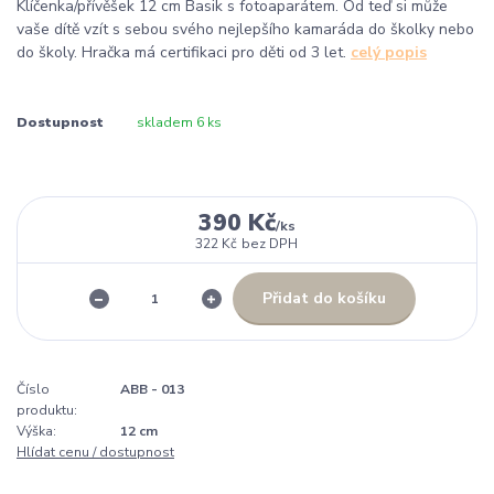
Klíčenka/přívěšek 12 cm Basik s fotoaparátem. Od teď si může
vaše dítě vzít s sebou svého nejlepšího kamaráda do školky nebo
do školy. Hračka má certifikaci pro děti od 3 let.
celý popis
Dostupnost
skladem 6 ks
390 Kč
/
ks
322 Kč
bez DPH
Přidat do košíku
Číslo
ABB - 013
produktu:
Výška:
12 cm
Hlídat cenu / dostupnost