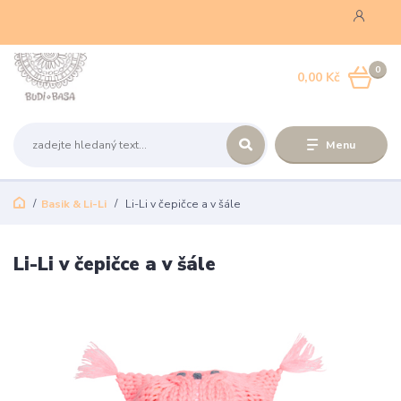
0
0,00 Kč
Menu
Basik & Li-Li
Li-Li v čepičce a v šále
Li-Li v čepičce a v šále