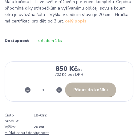
Malá kočička Li-Li ve světle růžovém pleteném kompletu. Čepička
připomíná díky střapečkům a vyšívanému obličeji sovu a kolem
krku je uvázána šála. Výška v sedícím stavu je 20 cm. Hračka
má certifikaci pro děti od 3 let.
celý popis
Dostupnost
skladem 1 ks
850 Kč
/
ks
702 Kč
bez DPH
Přidat do košíku
Číslo
LB-022
produktu:
Výška:
20 cm
Hlídat cenu / dostupnost