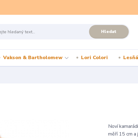
Hledat
Vakson & Bartholomew
Lori Colori
Lesňá
Noví kamarádi
měří 15 cm a j