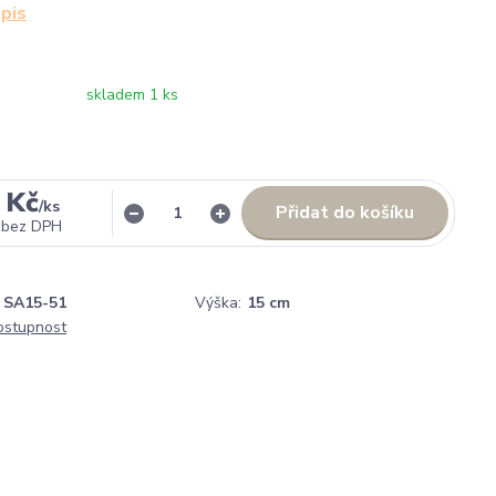
opis
skladem 1 ks
 Kč
/
ks
Přidat do košíku
bez DPH
SA15-51
Výška:
15 cm
dostupnost