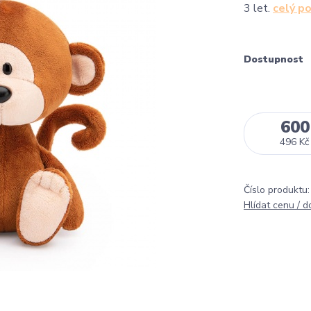
3 let.
celý p
Dostupnost
600
496 Kč
Číslo produktu:
Hlídat cenu / 