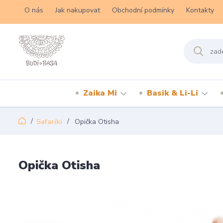
O nás
Jak nakupovat
Obchodní podmínky
Kontakty
Zaika Mi
Basik & Li-Li
Safariki
Opička Otisha
Opička Otisha