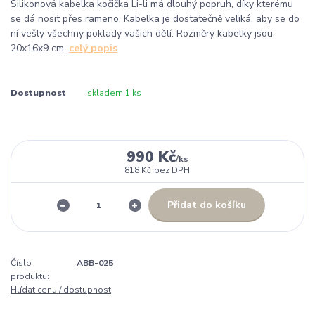
Silikonová kabelka kočička Li-li má dlouhý popruh, díky kterému
se dá nosit přes rameno. Kabelka je dostatečně veliká, aby se do
ní vešly všechny poklady vašich dětí. Rozměry kabelky jsou
20x16x9 cm.
celý popis
Dostupnost
skladem 1 ks
990 Kč
/
ks
818 Kč
bez DPH
Přidat do košíku
Číslo
ABB-025
produktu:
Hlídat cenu / dostupnost