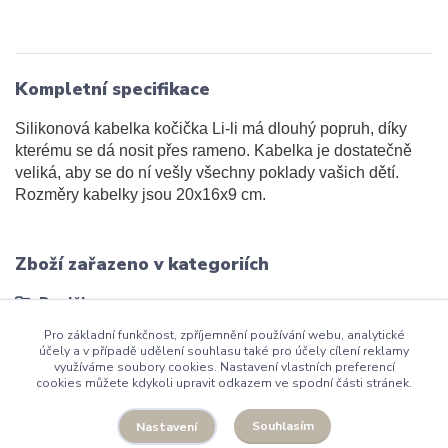
Kompletní specifikace
Silikonová kabelka kočička Li-li má dlouhý popruh, díky
kterému se dá nosit přes rameno. Kabelka je dostatečně
veliká, aby se do ní vešly všechny poklady vašich dětí.
Rozměry kabelky jsou 20x16x9 cm.
Zboží zařazeno v kategoriích
Doplňky
Pro základní funkčnost, zpříjemnění používání webu, analytické
účely a v případě udělení souhlasu také pro účely cílení reklamy
využíváme soubory cookies. Nastavení vlastních preferencí
cookies můžete kdykoli upravit odkazem ve spodní části stránek.
Facebook
Instagram
Souhlasím
Nastavení