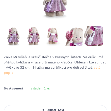
Zaika Mi Višeň je králičí slečna v krasných šatech. Na oušku má
přišitou kytičku a v ruce drží malého králička. Oblečení lze sundat.
Výška je 32 cm. Hračka má certifikaci pro děti od 3 let.
celý
popis
Dostupnost
skladem 1 ks
1 450 Kč