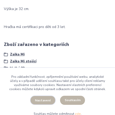
Výška je 32 cm.
Hračka má certifikaci pro děti od 3 let.
Zboží zařazeno v kategoriích
Zaika Mi
Zaika Mi stojící
Velký 32 cm
Pro základní funkčnost, zpříjemnění používání webu, analytické
účely a v případě udělení souhlasu také pro účely cílení reklamy
využíváme soubory cookies. Nastavení vlastních preferencí
cookies můžete kdykoli upravit odkazem ve spodní části stránek.
Facebook
Instagram
Souhlasím
Nastavení
Souhlas můžete odmítnout
zde
.