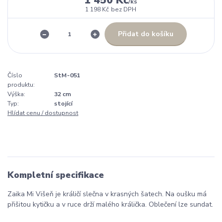
/
ks
1 198 Kč
bez DPH
Přidat do košíku
Číslo
StM-051
produktu:
Výška:
32 cm
Typ:
stojící
Hlídat cenu / dostupnost
Kompletní specifikace
Zaika Mi Višeň je králičí slečna v krasných šatech. Na oušku má
přišitou kytičku a v ruce drží malého králička. Oblečení lze sundat.