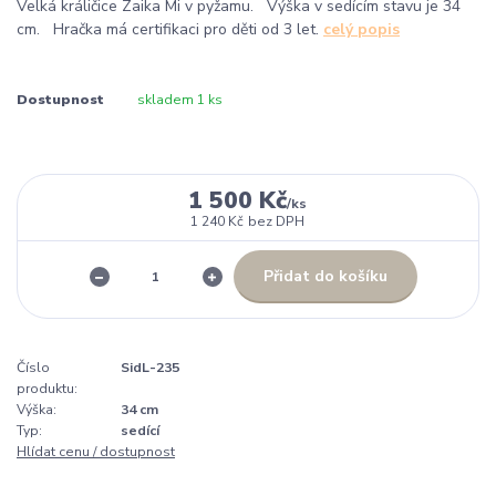
Velká králičice Zaika Mi v pyžamu. Výška v sedícím stavu je 34
cm. Hračka má certifikaci pro děti od 3 let.
celý popis
Dostupnost
skladem 1 ks
1 500 Kč
/
ks
1 240 Kč
bez DPH
Přidat do košíku
Číslo
SidL-235
produktu:
Výška:
34 cm
Typ:
sedící
Hlídat cenu / dostupnost