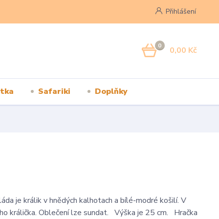
Přihlášení
0
0,00 Kč
tka
Safariki
Doplňky
áda je králik v hnědých kalhotach a bílé-modré košilí. V
ého králička. Oblečení lze sundat. Výška je 25 cm. Hračka