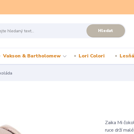
Hledat
Vakson & Bartholomew
Lori Colori
Lesňá
koláda
Zaika Mi čokol
ruce drží mal