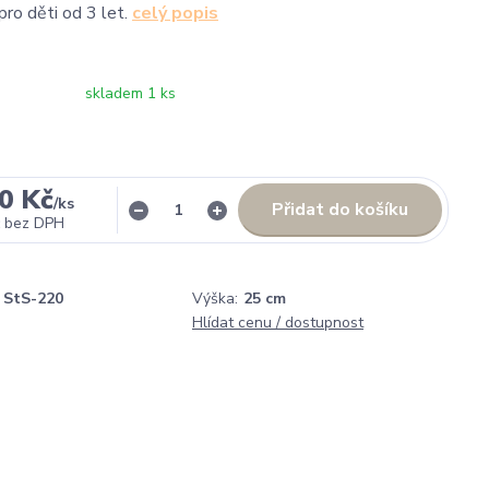
 pro děti od 3 let.
celý popis
skladem 1 ks
0 Kč
/
ks
Přidat do košíku
bez DPH
StS-220
Výška:
25 cm
Hlídat cenu / dostupnost