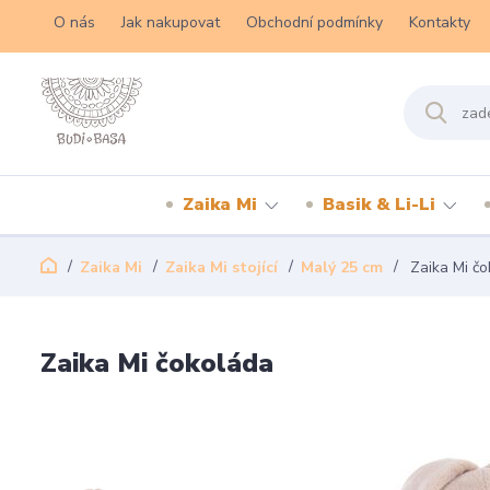
O nás
Jak nakupovat
Obchodní podmínky
Kontakty
Zaika Mi
Basik & Li-Li
Zaika Mi
Zaika Mi stojící
Malý 25 cm
Zaika Mi čo
Zaika Mi čokoláda