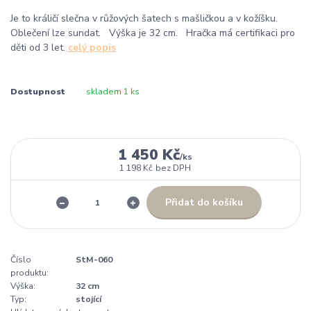
Je to králičí slečna v růžových šatech s mašličkou a v kožíšku.
Oblečení lze sundat. Výška je 32 cm. Hračka má certifikaci pro
děti od 3 let.
celý popis
Dostupnost
skladem 1 ks
1 450 Kč
/
ks
1 198 Kč
bez DPH
Přidat do košíku
Číslo
StM-060
produktu:
Výška:
32 cm
Typ:
stojící