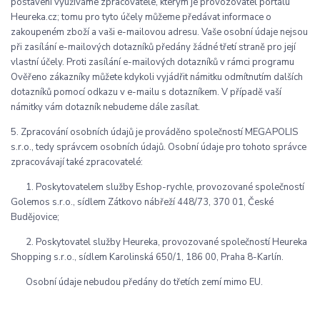
postavení využíváme zpracovatele, kterým je provozovatel portálu
Heureka.cz; tomu pro tyto účely můžeme předávat informace o
zakoupeném zboží a vaši e-mailovou adresu. Vaše osobní údaje nejsou
při zasílání e-mailových dotazníků předány žádné třetí straně pro její
vlastní účely. Proti zasílání e-mailových dotazníků v rámci programu
Ověřeno zákazníky můžete kdykoli vyjádřit námitku odmítnutím dalších
dotazníků pomocí odkazu v e-mailu s dotazníkem. V případě vaší
námitky vám dotazník nebudeme dále zasílat.
5. Zpracování osobních údajů je prováděno společností MEGAPOLIS
s.r.o., tedy správcem osobních údajů. Osobní údaje pro tohoto správce
zpracovávají také zpracovatelé:
1. Poskytovatelem služby Eshop-rychle, provozované společností
Golemos s.r.o., sídlem Zátkovo nábřeží 448/73, 370 01, České
Budějovice;
2. Poskytovatel služby Heureka, provozované společností Heureka
Shopping s.r.o., sídlem Karolinská 650/1, 186 00, Praha 8-Karlín.
Osobní údaje nebudou předány do třetích zemí mimo EU.