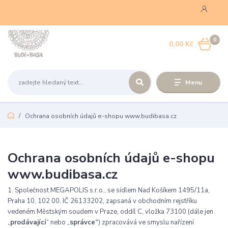
0
0,00 Kč
Menu
Ochrana osobních údajů e-shopu www.budibasa.cz
Ochrana osobních údajů e-shopu
www.budibasa.cz
1. Společnost MEGAPOLIS s.r.o., se sídlem Nad Košíkem 1495/11a,
Praha 10, 102 00, IČ 26133202, zapsaná v obchodním rejstříku
vedeném Městským soudem v Praze, oddíl C, vložka 73100 (dále jen
„
prodávající
“ nebo „
správce“
) zpracovává ve smyslu nařízení