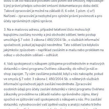
dobu 5 let od realizace poslední části plnění dle smlouvy, nepožaduje-
li jiný právní předpis uchování smluvní dokumentace po dobu delší.
Takové zpracování je možné na základě čl. 6 odst. 1 písm. c) a f)
Nařízení – zpracování je nezbytné pro splnění právní povinnosti a pro
účely oprávněných zájmů správce.
3. Na e-mailovou adresu, případně telefonní číslo mohou být
kupujícímu zasílány novinky a jiná obchodní sdělení, tento postup
umožňuje § 7 odst. 3 zákona č.480/2004 Sb., o službách informační
společnosti, pokud jej kupující neodmítne. Tato sdělení lze kdykoliv
jakýmkoliv způsobem – například zasláním e-mailu nebo proklikem na
odkaz v obchodním sdělení – odhlásit.
4. Vaši spokojenost s nákupem zjišťujeme prostřednictvím e-mailových
dotazníků v rámci programu Ověřeno zákazníky, do něhož je náš e-
shop zapojen. Ty vám zasíláme pokaždé, když u nás nakoupíte, pokud
ve smyslu § 7 odst. 3 zákona č. 480/2004 Sb. o některých službách
informační společnosti jejich zasílání neodmítnete. Zpracování
osobních údajů pro účely zaslání dotazníků v rámci programu Ověřeno
zákazníky provádíme na základě našeho oprávněného zájmu, který
spočívá ve zjišťování vaší spokojenosti s nákupem u nás. Pro zasílání
dotazníků, vyhodnocování vaší zpětné vazby a analýz našeho tržního