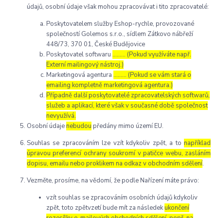
údajů, osobní údaje však mohou zpracovávat i tito zpracovatelé:
Poskytovatelem služby Eshop-rychle, provozované
společností Golemos s.r.o., sídlem Zátkovo nábřeží
448/73, 370 01, České Budějovice
Poskytovatel softwaru
……… (Pokud využíváte např.
Externí mailingový nástroj.)
Marketingová agentura
……… (Pokud se vám stará o
emailing kompletně marketingová agentura.)
Případně další poskytovatelé zpracovatelských softwarů,
služeb a aplikací, které však v současné době společnost
nevyužívá.
Osobní údaje
nebudou
předány mimo území EU.
Souhlas se zpracováním lze vzít kdykoliv zpět, a to
například
úpravou preferencí ochrany soukromí v patičce webu, zasláním
dopisu, emailu nebo proklikem na odkaz v obchodním sdělení
.
Vezměte, prosíme, na vědomí, že podle Nařízení máte právo:
vzít souhlas se zpracováním osobních údajů kdykoliv
zpět, toto zpětvzetí bude mít za následek
ukončení
rozesílky e-mailových obchodních sdělení, popř. na