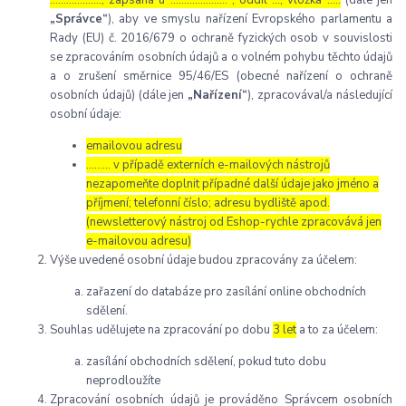
„Správce“
), aby ve smyslu nařízení Evropského parlamentu a
Rady (EU) č. 2016/679 o ochraně fyzických osob v souvislosti
se zpracováním osobních údajů a o volném pohybu těchto údajů
a o zrušení směrnice 95/46/ES (obecné nařízení o ochraně
osobních údajů) (dále jen
„Nařízení“
), zpracovával/a následující
osobní údaje:
emailovou adresu
……… v případě externích e-mailových nástrojů
nezapomeňte doplnit případné další údaje jako jméno a
příjmení; telefonní číslo; adresu bydliště apod.
(newsletterový nástroj od Eshop-rychle zpracovává jen
e-mailovou adresu)
Výše uvedené osobní údaje budou zpracovány za účelem:
zařazení do databáze pro zasílání online obchodních
sdělení.
Souhlas udělujete na zpracování po dobu
3 let
a to za účelem:
zasílání obchodních sdělení, pokud tuto dobu
neprodloužíte
Zpracování osobních údajů je prováděno Správcem osobních